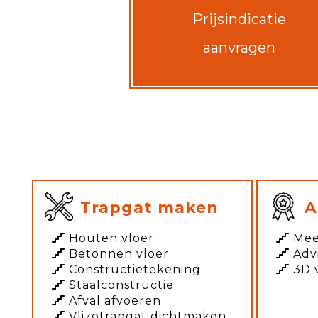
Prijsindicatie
aanvragen
Trapgat maken
A
Houten vloer
Mee
Betonnen vloer
Adv
Constructietekening
3D 
Staalconstructie
Afval afvoeren
Vlizotrapgat dichtmaken