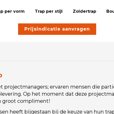
ap per vorm
Trap per stijl
Zoldertrap
Bou
Prijsindicatie aanvragen
p
projectmanagers; ervaren mensen die particul
plevering. Op het moment dat deze projectma
en groot compliment!
n heeft bijgestaan bij de keuze van hun trap,