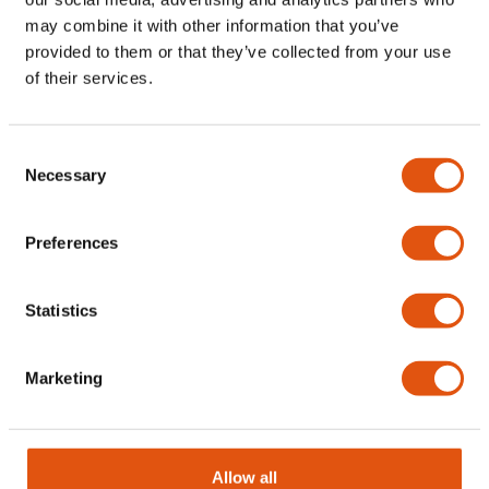
Trapgat maken
may combine it with other information that you’ve
Houten vloer
provided to them or that they’ve collected from your use
Betonnen vloer
of their services.
Constructietekening
Staalconstructie
Afval afvoeren
Consent
Vlizotrapgat dichtmaken
Necessary
Selection
Altijd op maat
Preferences
Meetservice
Statistics
Advies
3D voorbeeld
Marketing
10 Jaar Garantie
Binnen enkele dagen prijsindicatie
Allow all
Binnen 1 week een Adviesgesprek