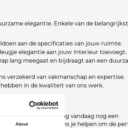
urzame elegantie. Enkele van de belangrijks
ldoen aan de specificaties van jouw ruimte.
leugje elegantie aan jouw interieur toevoegt.
rap lang meegaat en bijdraagt aan een duur
ons verzekerd van vakmanschap en expertise.
 hebben in de kwaliteit van ons werk.
rect
 dan niet langer en vraag vandaag nog een
nctionaliteit, en laat ons je helpen om de per
About