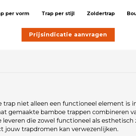
ap per vorm
Trap per stijl
Zoldertrap
Bou
Prijsindicatie aanvragen
 trap niet alleen een functioneel element is
 maat gemaakte bamboe trappen combineren v
 leveren die zowel functioneel als esthetisch
t jouw trapdromen kan verwezenlijken.