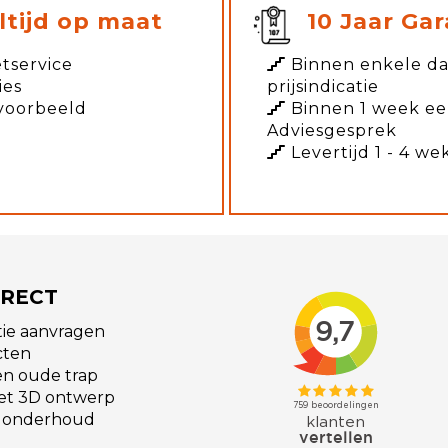
ltijd op maat
10 Jaar Gar
tservice
Binnen enkele d
ies
prijsindicatie
voorbeeld
Binnen 1 week e
Adviesgesprek
Levertijd 1 - 4 we
IRECT
atie aanvragen
cten
en oude trap
et 3D ontwerp
 onderhoud