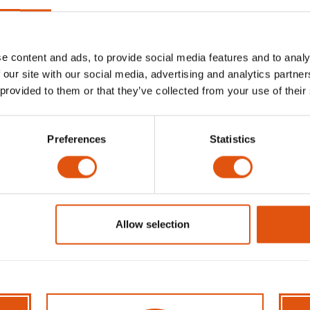
eften en esthetische eisen voldoet. Neem de 
e content and ads, to provide social media features and to analy
 our site with our social media, advertising and analytics partn
 provided to them or that they’ve collected from your use of their
Preferences
Statistics
Allow selection
 STAPPEN EEN NIEUWE T