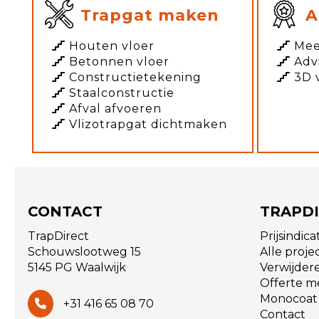
Trapgat maken
A
Houten vloer
Mee
Betonnen vloer
Adv
Constructietekening
3D 
Staalconstructie
Afval afvoeren
Vlizotrapgat dichtmaken
CONTACT
TRAPD
TrapDirect
Prijsindic
Schouwslootweg 15
Alle proje
5145 PG Waalwijk
Verwijder
Offerte m
Monocoat
+31 416 65 08 70
Contact