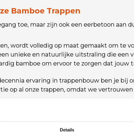
nze Bamboe Trappen
gang toe, maar zijn ook een eerbetoon aan du
ken, wordt volledig op maat gemaakt om te vo
en unieke en natuurlijke uitstraling die een v
rdig bamboe om ervoor te zorgen dat jouw t
decennia ervaring in trappenbouw ben je bij 
ntie op al onze trappen, omdat we vertrouwen
an Jouw Bamboe Trap bij Trap Di
et een op maat gemaakte bamboe trap? Aarzel
nen in de wereld van duurzame schoonheid en fu
Details