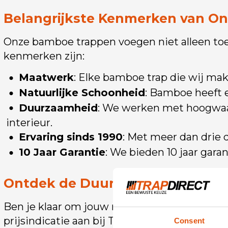
Belangrijkste Kenmerken van O
Onze bamboe trappen voegen niet alleen toe
kenmerken zijn:
Maatwerk
: Elke bamboe trap die wij ma
Natuurlijke Schoonheid
: Bamboe heeft e
Duurzaamheid
: We werken met hoogwaa
interieur.
Ervaring sinds 1990
: Met meer dan drie 
10 Jaar Garantie
: We bieden 10 jaar gara
Ontdek de Duurzame Elegantie v
Ben je klaar om jouw ruimte te verrijken m
prijsindicatie aan bij Trap Direct. Stap bin
Consent