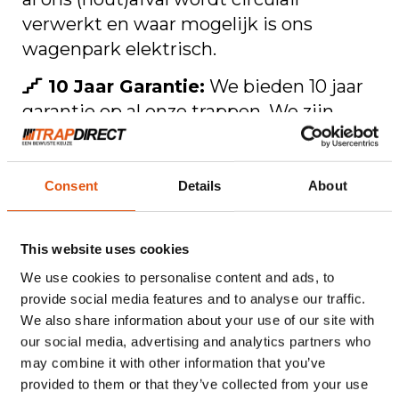
verwerkt en waar mogelijk is ons
wagenpark elektrisch.
10 Jaar Garantie:
We bieden 10 jaar
garantie op al onze trappen. We zijn
trots op de kwaliteit van ons product.
Prijsindicatie aanvragen
Consent
Details
About
Trappenmaker TrapDirect in Waalwijk
This website uses cookies
provincie Noord-Brabant is al sinds 1990
We use cookies to personalise content and ads, to
de trappenmaker van midden-, zuid
provide social media features and to analyse our traffic.
Nederland en Vlaanderen voor houten
We also share information about your use of our site with
trappen op maat. Wij hebben al vele
our social media, advertising and analytics partners who
mooie projecten mogen afronden in o.a.
may combine it with other information that you’ve
Rotterdam
,
Breda
,
Eindhoven
&
Utrecht
.
provided to them or that they’ve collected from your use