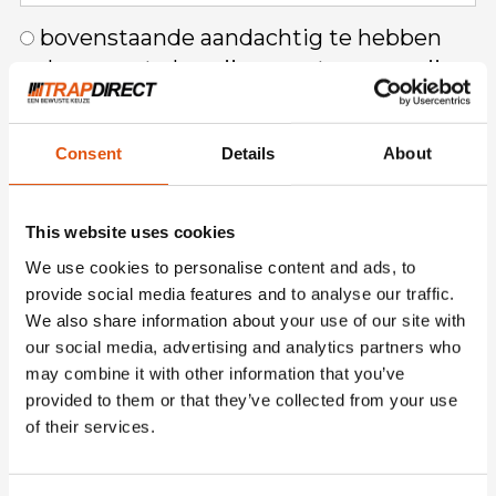
bovenstaande aandachtig te hebben
gelezen en te begrijpen wat er van mij
verwacht wordt;
alle genoemde maatregelen (voor zover
Consent
Details
About
van toepassing) te zullen treffen om
schade te voorkomen/te beperken;
This website uses cookies
dat ik me ervan bewust ben dat
We use cookies to personalise content and ads, to
eventuele schade, die ontstaat doordat ik
provide social media features and to analyse our traffic.
de in dit attest genoemde maatregelen
We also share information about your use of our site with
niet of niet afdoende heb getroffen,
our social media, advertising and analytics partners who
may combine it with other information that you’ve
geheel voor mijn rekening en risico komt;
provided to them or that they’ve collected from your use
dat alle vragen die ik na het lezen van
of their services.
dit attest had door TrapDirect naar mijn
volle tevredenheid zijn beantwoord en ik